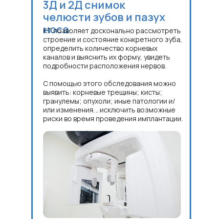
3Д и 2Д снимок
челюсти зубов и пазух
носа
КТ позволяет досконально рассмотреть
строение и состояние конкретного зуба,
определить количество корневых
каналов и выяснить их форму, увидеть
подробности расположения нервов.
С помощью этого обследования можно
выявить: корневые трещины; кисты;
гранулемы; опухоли; иные патологии и/
или изменения. , исключить возможные
риски во время проведения имплантации.