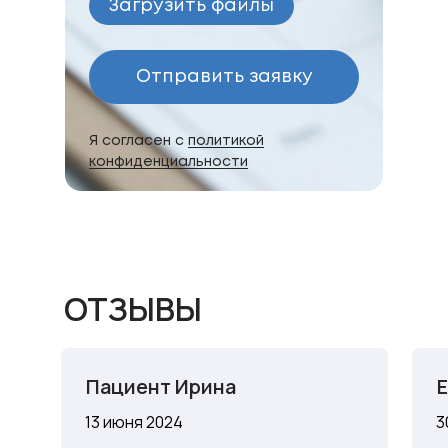
Загрузить файлы
Отправить заявку
Я согласен с
политикой
конфиденциальности
ОТЗЫВЫ
Пациент Ирина
13 июня 2024
3