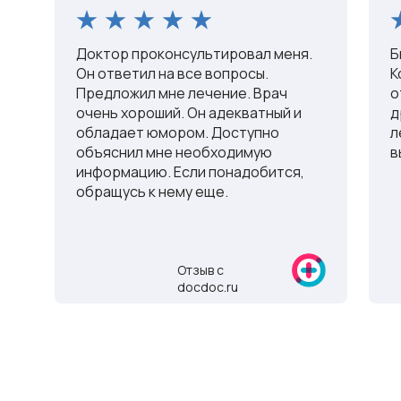
Доктор проконсультировал меня.
Б
Он ответил на все вопросы.
К
Предложил мне лечение. Врач
о
очень хороший. Он адекватный и
д
обладает юмором. Доступно
л
объяснил мне необходимую
в
информацию. Если понадобится,
обращусь к нему еще.
Отзыв с
docdoc.ru